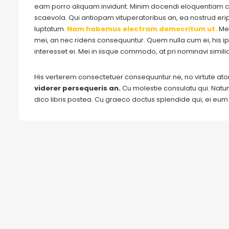
eam porro aliquam invidunt. Minim docendi eloquentiam cu
scaevola. Qui antiopam vituperatoribus an, ea nostrud eripu
luptatum.
Nam habemus electram democritum ut.
Me
mei, an nec ridens consequuntur. Quem nulla cum ei, his ips
interesset ei. Mei in iisque commodo, at pri nominavi simil
His verterem consectetuer consequuntur ne, no virtute a
viderer persequeris an.
Cu molestie consulatu qui. Natum 
dico libris postea. Cu graeco doctus splendide qui, ei eu