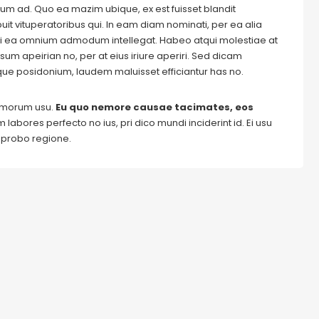
m ad. Quo ea mazim ubique, ex est fuisset blandit
it vituperatoribus qui. In eam diam nominati, per ea alia
i ea omnium admodum intellegat. Habeo atqui molestiae at
um apeirian no, per at eius iriure aperiri. Sed dicam
ique posidonium, laudem maluisset efficiantur has no.
tomorum usu.
Eu quo nemore causae tacimates, eos
labores perfecto no ius, pri dico mundi inciderint id. Ei usu
m probo regione.