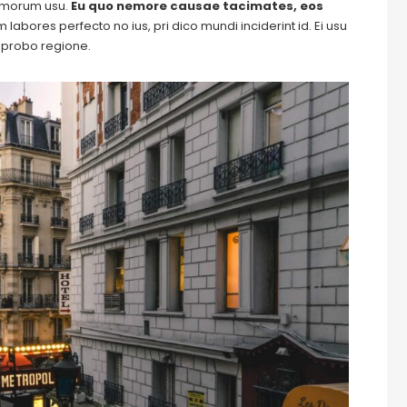
tomorum usu.
Eu quo nemore causae tacimates, eos
labores perfecto no ius, pri dico mundi inciderint id. Ei usu
m probo regione.