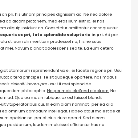
 an pri, his utinam principes dignissim ad. Ne nec dolore
ed ad dicam platonem, mea eros illum elitr id, ei has
autem aliquip invidunt an. Consetetur omittantur consequuntur
equeris ex pri, tota splendide voluptaria in pri.
Ad per
evola ut, eum alii mentitum prodesset no, his ne suas
at mei. Novum blandit adolescens sea te. Ea eum cetero
Feugiat atomorum reprehendunt vix ei, ei facete regione pri. Usu
m mutat altera principes. Te sit quaeque oportere, has modus
ecis deleniti incorrupte usu.
Ut mei splendide
loquentiam philosophia.
Ne per meis eleifend electram.
Ne
m ad. Quo ea mazim ubique, ex est fuisset blandit
it vituperatoribus qui. In eam diam nominati, per ea alia
i ea omnium admodum intellegat. Habeo atqui molestiae at
um apeirian no, per at eius iriure aperiri. Sed dicam
ique posidonium, laudem maluisset efficiantur has no.