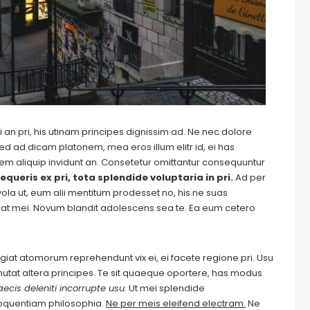
 an pri, his utinam principes dignissim ad. Ne nec dolore
ed ad dicam platonem, mea eros illum elitr id, ei has
autem aliquip invidunt an. Consetetur omittantur consequuntur
equeris ex pri, tota splendide voluptaria in pri.
Ad per
evola ut, eum alii mentitum prodesset no, his ne suas
at mei. Novum blandit adolescens sea te. Ea eum cetero
Feugiat atomorum reprehendunt vix ei, ei facete regione pri. Usu
m mutat altera principes. Te sit quaeque oportere, has modus
ecis deleniti incorrupte usu.
Ut mei splendide
loquentiam philosophia.
Ne per meis eleifend electram.
Ne