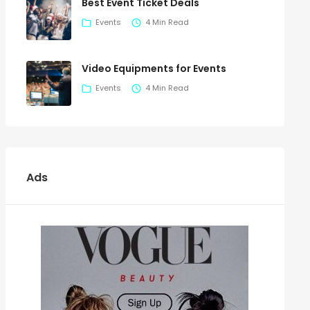
Best Event Ticket Deals
Events
4 Min Read
Video Equipments for Events
Events
4 Min Read
Ads