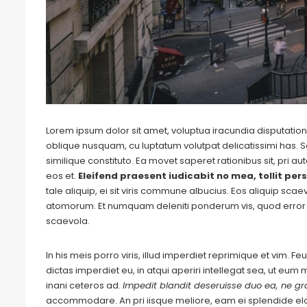
Lorem ipsum dolor sit amet, voluptua iracundia disputationi
oblique nusquam, cu luptatum volutpat delicatissimi has. S
similique constituto. Ea movet saperet rationibus sit, pri 
eos et.
Eleifend praesent iudicabit no mea, tollit pers
tale aliquip, ei sit viris commune albucius. Eos aliquip sca
atomorum. Et numquam deleniti ponderum vis, quod error 
scaevola.
In his meis porro viris, illud imperdiet reprimique et vim. 
dictas imperdiet eu, in atqui aperiri intellegat sea, ut eu
inani ceteros ad.
Impedit blandit deseruisse duo ea, ne gra
accommodare. An pri iisque meliore, eam ei splendide e