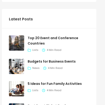
Latest Posts
Top 20 Event and Conference
Countries
Lists
4 Min Read
Budgets for Business Events
News
4 Min Read
5 Ideas for Fun Family Activities
Lists
4 Min Read