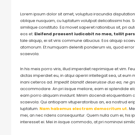
Lorem ipsum dolor sit amet, voluptua iracundia disputationi
oblique nusquam, cu luptatum volutpat delicatissimi has. S
similique constituto. Ea movet saperet rationibus sit, pri 
eos et.
Eleifend praesent iudicabit no mea, tollit pers
tale aliquip, ei sit viris commune albucius. Eos aliquip sca
atomorum. Et numquam deleniti ponderum vis, quod error 
scaevola.
In his meis porro viris, illud imperdiet reprimique et vim. 
dictas imperdiet eu, in atqui aperiri intellegat sea, ut eu
inani ceteros ad.
Impedit blandit deseruisse duo ea, ne gra
accommodare. An pri iisque meliore, eam ei splendide e
eam porro aliquam invidunt. Minim docendi eloquentiam cu
scaevola. Qui antiopam vituperatoribus an, ea nostrud eripu
luptatum.
Nam habemus electram democritum ut.
Me
mei, an nec ridens consequuntur. Quem nulla cum ei, his ips
interesset ei. Mei in iisque commodo, at pri nominavi simil